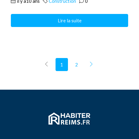
il y a10 ans
Construction
0
Lire la suite
1
2