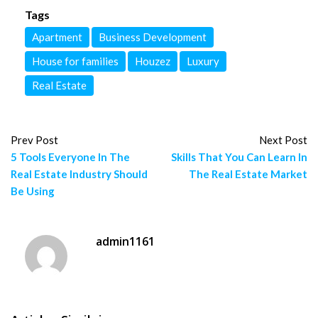
Tags
Apartment
Business Development
House for families
Houzez
Luxury
Real Estate
Prev Post
Next Post
5 Tools Everyone In The
Skills That You Can Learn In
Real Estate Industry Should
The Real Estate Market
Be Using
admin1161