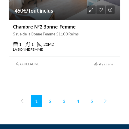
460€/tout inclus
Chambre N°2 Bonne-Femme
5 rue de la Bonne Femme 51100 Reims
1
1
20
M2
LA BONNE FEMME
GUILLAUME
il y a5 ans
1
2
3
4
5