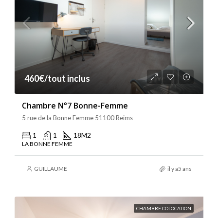
460€/tout inclus
Chambre N°7 Bonne-Femme
5 rue de la Bonne Femme 51100 Reims
1
1
18
M2
LA BONNE FEMME
GUILLAUME
il y a5 ans
CHAMBRE COLOCATION