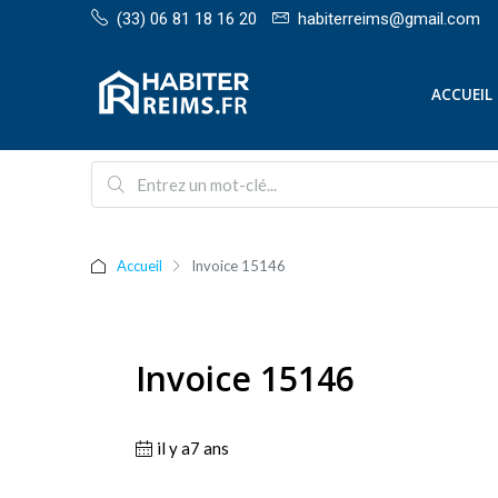
(33) 06 81 18 16 20
habiterreims@gmail.com
ACCUEIL
Accueil
Invoice 15146
Invoice 15146
il y a7 ans