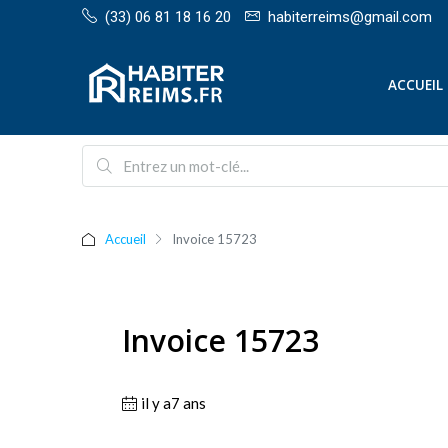
(33) 06 81 18 16 20
habiterreims@gmail.com
ACCUEIL
Accueil
Invoice 15723
Invoice 15723
il y a7 ans